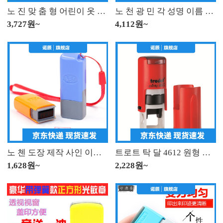
노 진 맞 춤 형 어린이 옷 도장 광 민 옷 도장 떨 음 같은 유치원 이름 붙 인 방수 세탁 물 빠짐 없 는 라 임 + 포장 박스
노 천 광 민 각 성명 이름 장 QR 코드 도장 제작 도안 장 장서가 정방형 도장 사인 제작 30 * 30mm
3,727원~
4,112원~
노 첸 도장 제작 사인 이름 개인 성명 도장 도장 도장 도장 도장 간호사 개인 인장 주문 제작 도장 도장 도장 도장 도장 간호사 도장 도장 케이스 색깔 랜 덤 배 송
트로트 탁 달 4612 원형 일본 인장 제작 유학생 이름 장 묵 인장 맞 춤 형 잉크 반환 이름 도장 QC 합격 도장
1,628원~
2,228원~