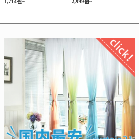
1,714원~
2,999원~