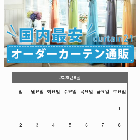
2026년8월
일
월요일
화요일
수요일
목요일
금요일
토요일
1
2
3
4
5
6
7
8