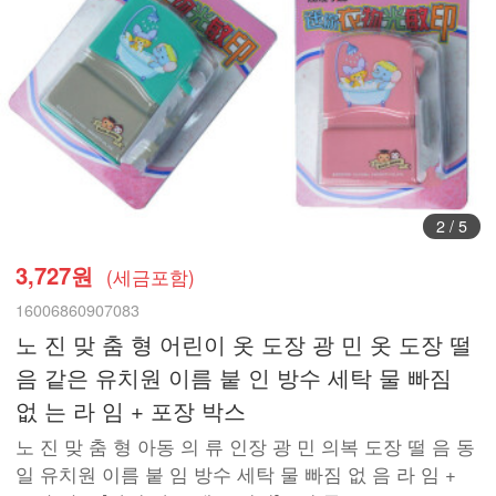
3
/
5
3,727원
(세금포함)
16006860907083
노 진 맞 춤 형 어린이 옷 도장 광 민 옷 도장 떨
음 같은 유치원 이름 붙 인 방수 세탁 물 빠짐
없 는 라 임 + 포장 박스
노 진 맞 춤 형 아동 의 류 인장 광 민 의복 도장 떨 음 동
일 유치원 이름 붙 임 방수 세탁 물 빠짐 없 음 라 임 +