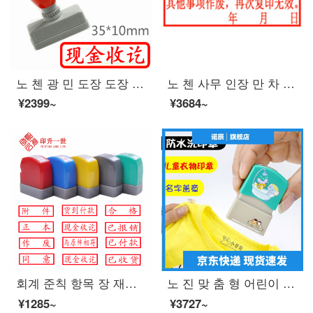
노 첸 광 민 도장 도장 광 민 통용 인장 회계과 도장 스프링 도장 재무 인장 자동 오 일 레 드 현금 수령 완료
노 첸 사무 인장 만 차 광 민 인장 재무 장 재무 용품 도장 자동 인쇄 양식 14
¥2399~
¥3684~
회계 준칙 항목 장 재무 통용 장 폐기 부 서 는 이미 현금 수령 이 완료 되 고 이체 가 완료 되 는 사본 에 동의 한다.
노 진 맞 춤 형 어린이 옷 도장 광 민 옷 도장 떨 음 같은 유치원 이름 붙 인 방수 세탁 물 빠짐 없 는 라 임 + 포장 박스
¥1285~
¥3727~