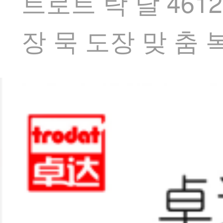
트로트 탁 달 461
장 묵 도장 맞 춤 