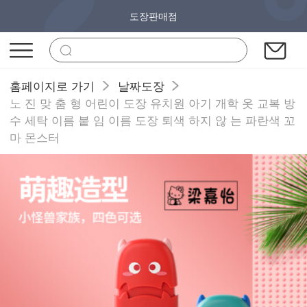
도장판매점
홈페이지로 가기
날짜도장
노 진 맞 춤 형 어린이 도장 유치원 아기 개학 옷 교복 방
수 세탁 이름 붙 임 이름 도장 퇴색 하지 않 는 파란색 꼬
마 몬스터