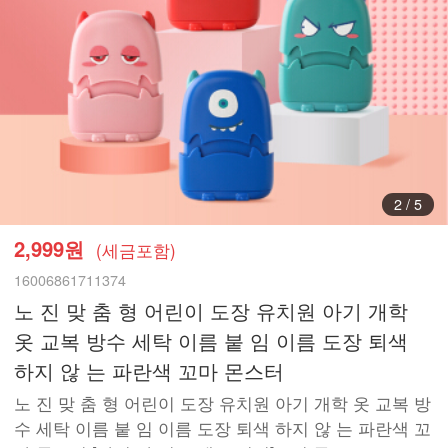
3
/
5
2,999원
(세금포함)
16006861711374
노 진 맞 춤 형 어린이 도장 유치원 아기 개학
옷 교복 방수 세탁 이름 붙 임 이름 도장 퇴색
하지 않 는 파란색 꼬마 몬스터
노 진 맞 춤 형 어린이 도장 유치원 아기 개학 옷 교복 방
수 세탁 이름 붙 임 이름 도장 퇴색 하지 않 는 파란색 꼬