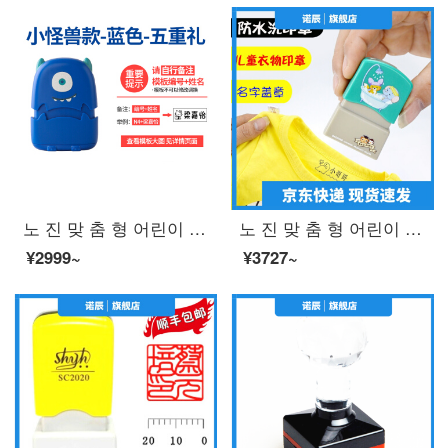
노 진 맞 춤 형 어린이 도장 유치원 아기 개학 옷 교복 방수 세탁 이름 붙 임 이름 도장 퇴색 하지 않 는 파란색 꼬마 몬스터
노 진 맞 춤 형 어린이 옷 도장 광 민 옷 도장 떨 음 같은 유치원 이름 붙 인 방수 세탁 물 빠짐 없 는 라 임 + 포장 박스
¥2999~
¥3727~