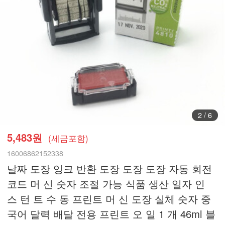
3
/
6
5,483원
(세금포함)
16006862152338
날짜 도장 잉크 반환 도장 도장 도장 자동 회전
코드 머 신 숫자 조절 가능 식품 생산 일자 인
스 턴 트 수 동 프린트 머 신 도장 실체 숫자 중
국어 달력 배달 전용 프린트 오 일 1 개 46ml 블