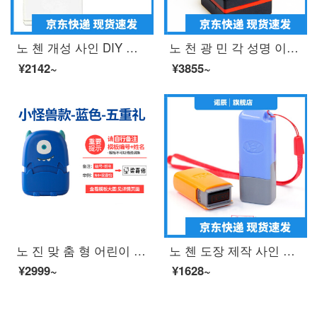
노 첸 개성 사인 DIY 만 차 광 민 인장 맞 춤 형 서화 장서 도장 사인 각 형 20 * 20mm 개인 이름 서명 날인 제작
노 천 광 민 각 성명 이름 장 QR 코드 도장 제작 도안 장 장서가 정방형 도장 사인 제작 25 * 25mm
¥2142~
¥3855~
노 진 맞 춤 형 어린이 도장 유치원 아기 개학 옷 교복 방수 세탁 이름 붙 임 이름 도장 퇴색 하지 않 는 파란색 꼬마 몬스터
노 첸 도장 제작 사인 이름 개인 성명 도장 도장 도장 도장 도장 간호사 개인 인장 주문 제작 도장 도장 도장 도장 도장 간호사 도장 도장 케이스 색깔 랜 덤 배 송
¥2999~
¥1628~