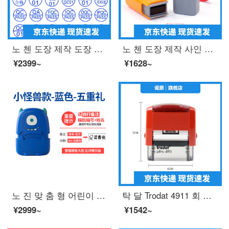
노 첸 도장 제작 도장 공장 품질 검사 도장 자동 오 일 만 회 장 지름 드 롭 블 루 잉크 직경 15mM (IPQC 01)
노 첸 도장 제작 사인 이름 개인 성명 도장 도장 도장 도장 도장 간호사 개인 인장 주문 제작 도장 도장 도장 도장 도장 간호사 도장 도장 케이스 색깔 랜 덤 배 송
¥2399~
¥1628~
노 진 맞 춤 형 어린이 도장 유치원 아기 개학 옷 교복 방수 세탁 이름 붙 임 이름 도장 퇴색 하지 않 는 파란색 꼬마 몬스터
탁 달 Trodat 4911 회 잉크 도장 을 뒤 집어 회계 과목 통용 도장 현금 수령 완료 폐기 은행 지불 완료, 텀 블 러 도장 을 두 만 번 넘 기 면 자동 으로 기름 이 나 오고 맞 춤 형 콘 텐 츠 는 고객 에 게 연락 하거나 비고 하 시기 바 랍 니 다.
¥2999~
¥1542~