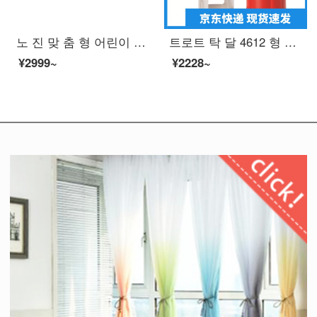
노 진 맞 춤 형 어린이 도장 유치원 아기 개학 옷 교복 방수 세탁 이름 붙 임 이름 도장 퇴색 하지 않 는 파란색 꼬마 몬스터
트로트 탁 달 4612 형 형 본 고 일 제작 유학생 도장 이름 장 묵 도장 맞 춤 복 묵 이름 도장 QC 합격 도장
¥2999~
¥2228~