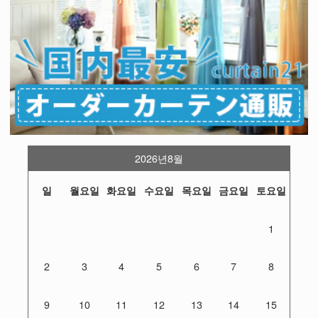
2026년8월
일
월요일
화요일
수요일
목요일
금요일
토요일
1
2
3
4
5
6
7
8
9
10
11
12
13
14
15