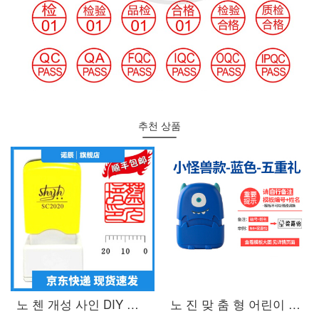
추천 상품
노 첸 개성 사인 DIY 만 차 광 민 인장 맞 춤 형 서화 장서 도장 사인 각 형 20 * 20mm 개인 이름 서명 날인 제작
노 진 맞 춤 형 어린이 도장 유치원 아기 개학 옷 교복 방수 세탁 이름 붙 임 이름 도장 퇴색 하지 않 는 파란색 꼬마 몬스터