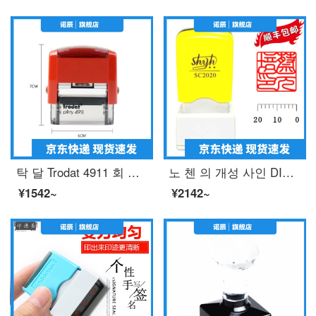
탁 달 Trodat 4911 회 잉크 도장 을 뒤 집어 회계 과목 통용 도장 현금 수령 완료 폐기 은행 지불 완료, 텀 블 러 도장 을 두 만 번 넘 기 면 자동 으로 기름 이 나 오고 맞 춤 형 콘 텐 츠 는 고객 에 게 연락 하거나 비고 하 시기 바 랍 니 다.
노 첸 의 개성 사인 DIY 만 번 민 화 는 제 몇 년 사이 에 스 트 라 이 프 맞 춤 형 서화 장서 도장 사인 사인 사각형 20 * 20mm 개인 이름 사인 날인 제작
¥1542~
¥2142~