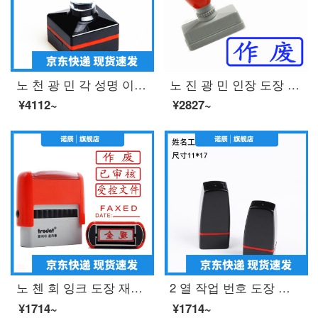
노 천 광 민 각 성명 이름 장 QR 코드 도장 제작 도안 장 장서가 정방형 도장 사인 제작 30 * 30mm
노 진 광 민 인장 도장 광 민 통용 인장 회계과 도장 스프링 도장 재무 인장 인장 인장 맞 춤 제작 자동 오 일 블 루 색상 폐기 블 루 프린트
¥4112~
¥2827~
노 첸 회 잉크 도장 재무 인장 재무 용품 도장 도장 자동 오 일 은행 현금 수령 완료 완료 서류 복사 무효 제어 문건
2 열 작업 번호 도장 맞 춤 형 개인의 이름 도장 간호사 의 개인 이름 도장 사인 도장 제작
¥1714~
¥1714~