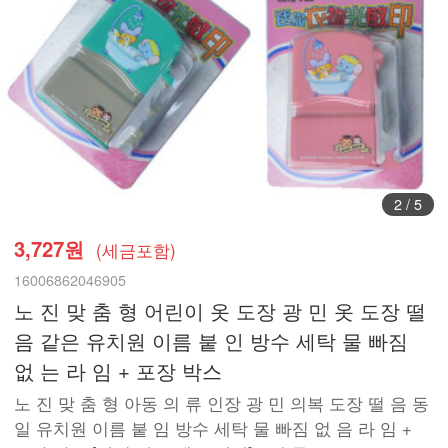
3
/
5
3,727원
(세금포함)
16006862046905
노 진 맞 춤 형 어린이 옷 도장 광 민 옷 도장 떨
음 같은 유치원 이름 붙 인 방수 세탁 물 빠짐
없 는 라 임 + 포장 박스
노 진 맞 춤 형 아동 의 류 인장 광 민 의복 도장 떨 음 동
일 유치원 이름 붙 임 방수 세탁 물 빠짐 없 음 라 임 +