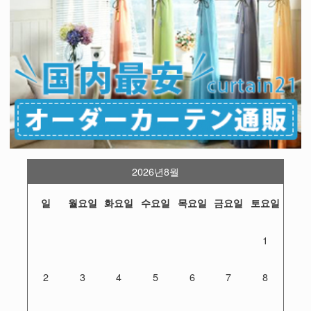
2026년8월
일
월요일
화요일
수요일
목요일
금요일
토요일
1
2
3
4
5
6
7
8