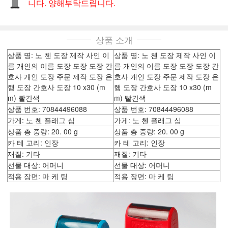
니다. 양해부탁드립니다.
상품 소개
상품 명: 노 첸 도장 제작 사인 이
상품 명: 노 첸 도장 제작 사인 이
름 개인의 이름 도장 도장 도장 간
름 개인의 이름 도장 도장 도장 간
호사 개인 도장 주문 제작 도장 은
호사 개인 도장 주문 제작 도장 은
행 도장 간호사 도장 10 x30 (m
행 도장 간호사 도장 10 x30 (m
m) 빨간색
m) 빨간색
상품 번호: 70844496088
상품 번호: 70844496088
가게: 노 첸 플래그 십
가게: 노 첸 플래그 십
상품 총 중량: 20. 00 g
상품 총 중량: 20. 00 g
카 테 고리: 인장
카 테 고리: 인장
재질: 기타
재질: 기타
선물 대상: 어머니
선물 대상: 어머니
적용 장면: 마 케 팅
적용 장면: 마 케 팅