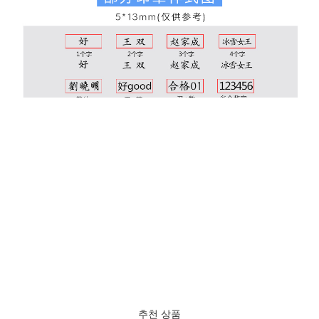
추천 상품