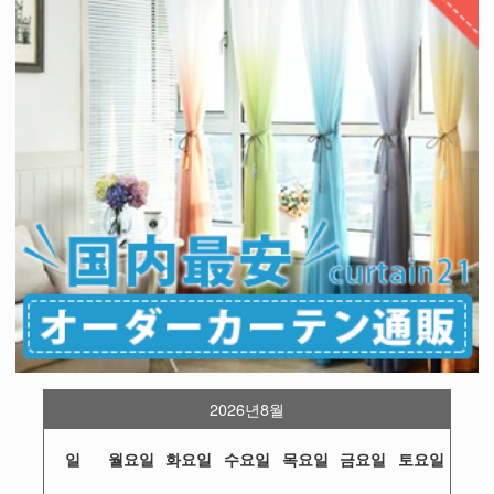
2026년8월
일
월요일
화요일
수요일
목요일
금요일
토요일