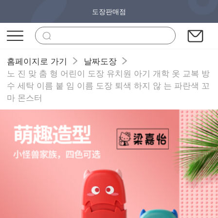
도장판매점
홈페이지로 가기
날짜도장
노 진 맞 춤 형 어린이 도장 유치원 아기 개학 옷 교복 방
수 세탁 이름 붙 임 이름 도장 퇴색 하지 않 는 파란색 꼬
마 몬스터