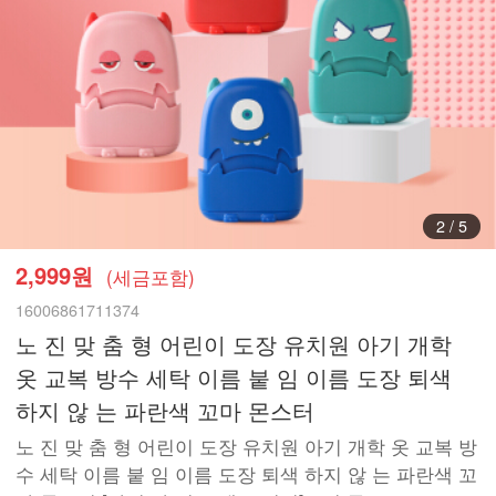
3
/
5
2,999원
(세금포함)
16006861711374
노 진 맞 춤 형 어린이 도장 유치원 아기 개학
옷 교복 방수 세탁 이름 붙 임 이름 도장 퇴색
하지 않 는 파란색 꼬마 몬스터
노 진 맞 춤 형 어린이 도장 유치원 아기 개학 옷 교복 방
수 세탁 이름 붙 임 이름 도장 퇴색 하지 않 는 파란색 꼬