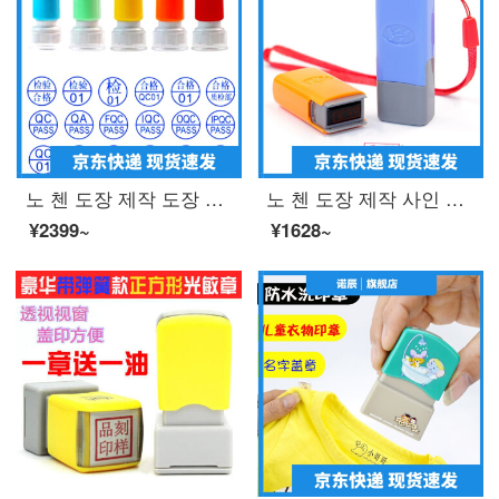
노 첸 도장 제작 도장 공장 품질 검사 도장 자동 오 일 만 회 장 지름 드 롭 블 루 잉크 직경 15mM (IPQC 01)
노 첸 도장 제작 사인 이름 개인 성명 도장 도장 도장 도장 도장 간호사 개인 인장 주문 제작 도장 도장 도장 도장 도장 간호사 도장 도장 케이스 색깔 랜 덤 배 송
¥2399~
¥1628~