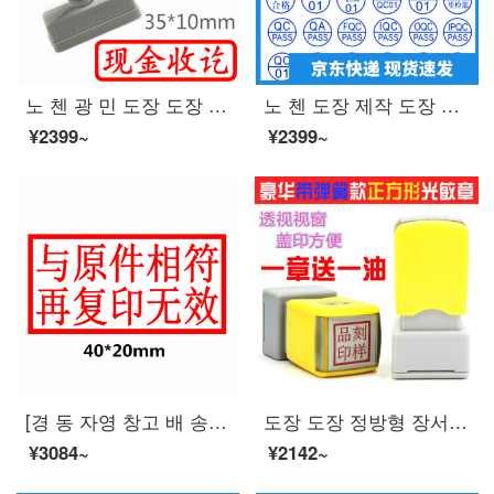
노 첸 광 민 도장 도장 광 민 통용 인장 회계과 도장 스프링 도장 재무 인장 자동 오 일 레 드 현금 수령 완료
노 첸 도장 제작 도장 공장 품질 검사 도장 자동 오 일 만 회 장 지름 드 롭 블 루 잉크 직경 15mM (IPQC 01)
¥2399~
¥2399~
[경 동 자영 창고 배 송] 노 진 광 민 인장 스프링 인장 만 번 도장 제작 사무 도장 택배 안전하게 적 신 빨 간 프린트 가 원본 과 일치 하면 복사 무효
도장 도장 정방형 장서 개인의 이름 광 민 도장 제작 개성 손 글씨 사인 도장 도장
¥3084~
¥2142~