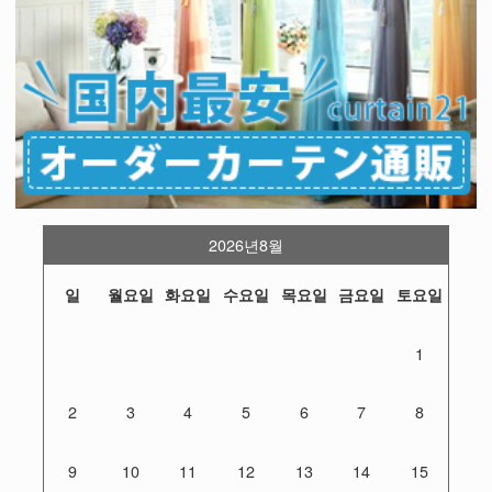
2026년8월
일
월요일
화요일
수요일
목요일
금요일
토요일
1
2
3
4
5
6
7
8
9
10
11
12
13
14
15