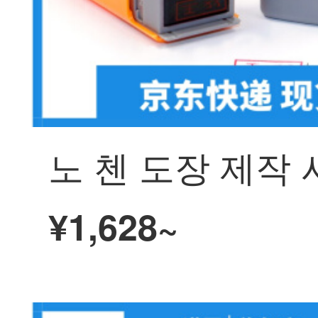
¥1,628~