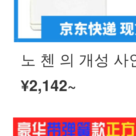
¥2,142~