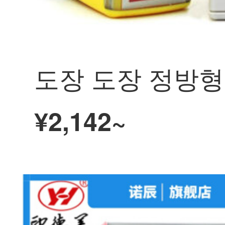
¥2,142~