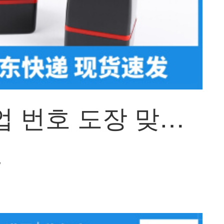
2 열 작업 번호 도장 맞 춤 형 개인의 이름 도장 간호사 의 개인 이름 도장 사인 도장 제작
~