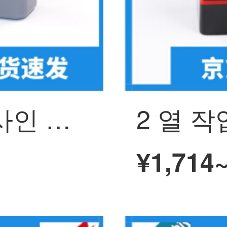
노 첸 도장 제작 사인 이름 개인 성명 도장 도장 도장 도장 도장 간호사 개인 인장 주문 제작 도장 도장 도장 도장 도장 간호사 도장 도장 케이스 색깔 랜 덤 배 송
¥1,714