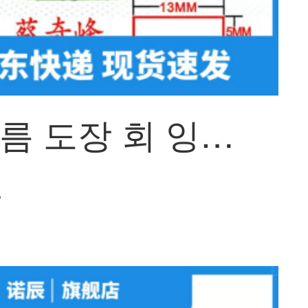
노 진 이름 도장 회 잉크 도장 이름 도장 이름 도장 맞 춤 형 은행 개인 인장 제작 텀 블 러 드 레 드 프린트
~