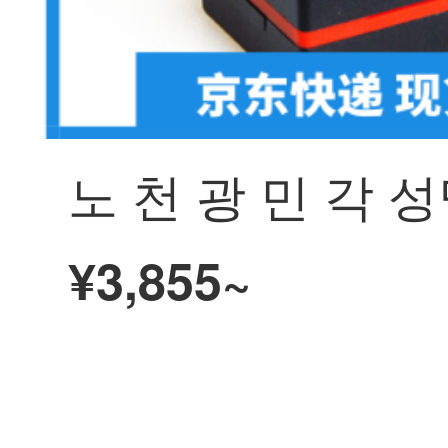
¥3,855~