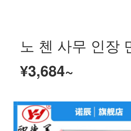
¥3,684~